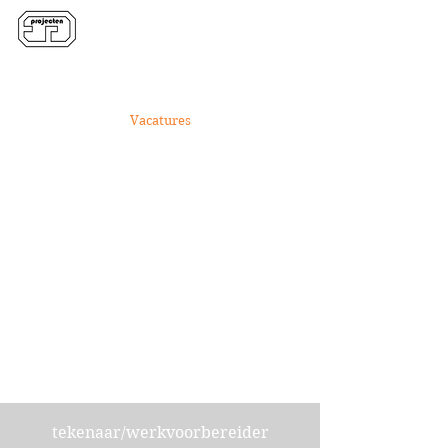
Over ons
Projecten
Vacatures
Contact
tekenaar/werkvoorbereider